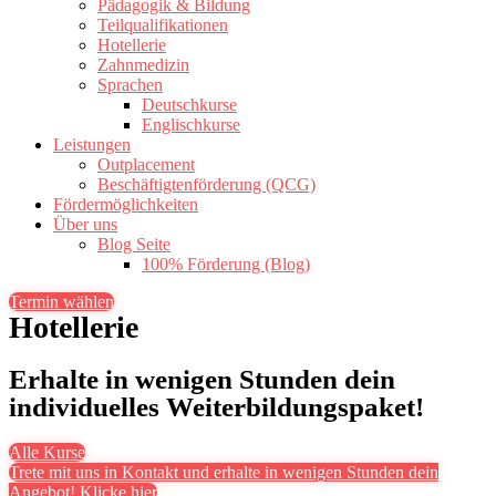
Pädagogik & Bildung
Teilqualifikationen
Hotellerie
Zahnmedizin
Sprachen
Deutschkurse
Englischkurse
Leistungen
Outplacement
Beschäftigtenförderung (QCG)
Fördermöglichkeiten
Über uns
Blog Seite
100% Förderung (Blog)
Termin wählen
Hotellerie
Erhalte in wenigen Stunden dein
individuelles Weiterbildungspaket!
Alle Kurse
Trete mit uns in Kontakt und erhalte in wenigen Stunden dein
Angebot! Klicke hier