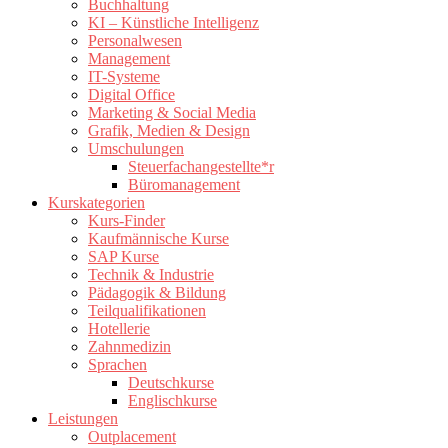
Buchhaltung
KI – Künstliche Intelligenz
Personalwesen
Management
IT-Systeme
Digital Office
Marketing & Social Media
Grafik, Medien & Design
Umschulungen
Steuerfachangestellte*r
Büromanagement
Kurskategorien
Kurs-Finder
Kaufmännische Kurse
SAP Kurse
Technik & Industrie
Pädagogik & Bildung
Teilqualifikationen
Hotellerie
Zahnmedizin
Sprachen
Deutschkurse
Englischkurse
Leistungen
Outplacement